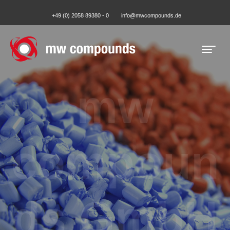
+49 (0) 2058 89380 - 0
info@mwcompounds.de
mw
compoun
ds GmbH